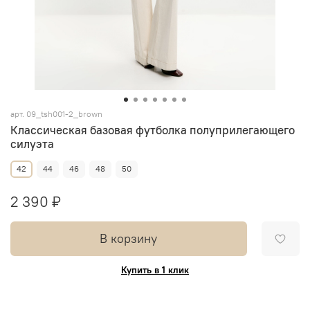
арт.
09_tsh001-2_brown
Классическая базовая футболка полуприлегающего
силуэта
42
44
46
48
50
2 390 ₽
В корзину
Купить в 1 клик