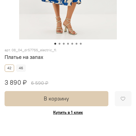
арт.
08_04_dr577SS_electric_fl
Платье на запах
42
46
3 890 ₽
6 590 ₽
В корзину
Купить в 1 клик