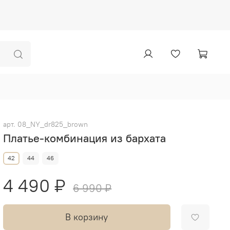
арт.
08_NY_dr825_brown
Платье-комбинация из бархата
42
44
46
4 490 ₽
6 990 ₽
В корзину