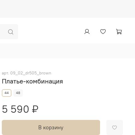
арт.
09_02_dr505_brown
Платье-комбинация
44
48
5 590 ₽
В корзину