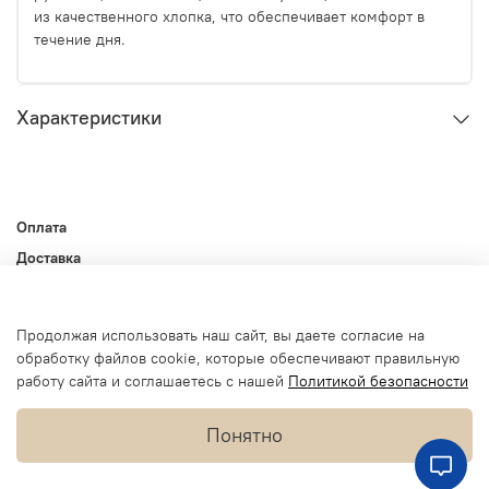
из качественного хлопка, что обеспечивает комфорт в
течение дня.
Характеристики
Оплата
Доставка
Контакты
Оферта и политика конфиденциальности
Продолжая использовать наш сайт, вы даете согласие на
Пользовательское соглашение
обработку файлов cookie, которые обеспечивают правильную
Условия обмена и возврата
работу сайта и соглашаетесь с нашей
Политикой безопасности
Блог
Понятно
Наши магазины
Оптовикам