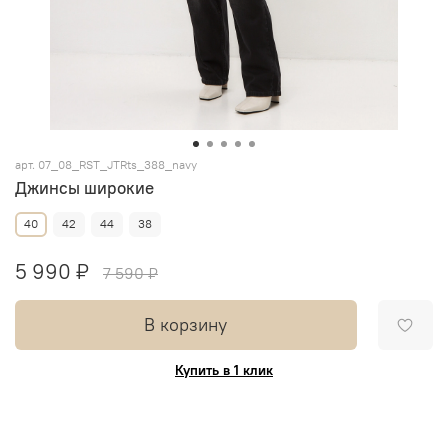
арт.
07_08_RST_JTRts_388_navy
Джинсы широкие
40
42
44
38
5 990 ₽
7 590 ₽
В корзину
Купить в 1 клик