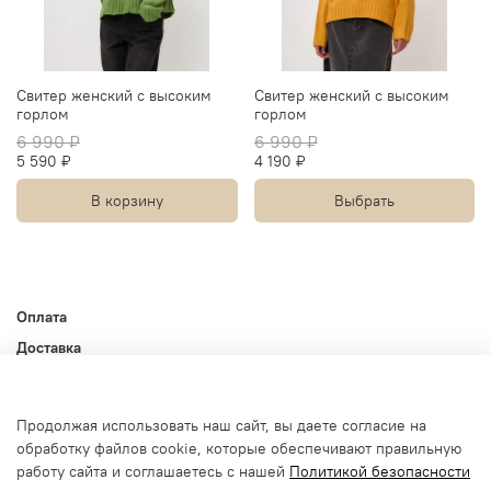
Cвитер женский с высоким
Cвитер женский с высоким
горлом
горлом
6 990 ₽
6 990 ₽
5 590 ₽
4 190 ₽
В корзину
Выбрать
Оплата
Доставка
Контакты
Оферта и политика конфиденциальности
Продолжая использовать наш сайт, вы даете согласие на
Пользовательское соглашение
обработку файлов cookie, которые обеспечивают правильную
Условия обмена и возврата
работу сайта и соглашаетесь с нашей
Политикой безопасности