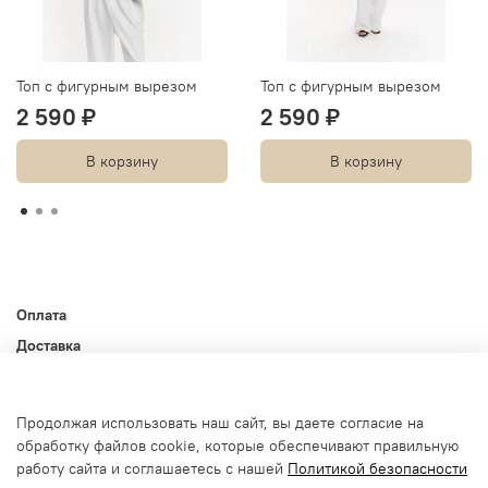
Топ с фигурным вырезом
Топ с фигурным вырезом
2 590 ₽
2 590 ₽
В корзину
В корзину
Оплата
Доставка
Контакты
Оферта и политика конфиденциальности
Продолжая использовать наш сайт, вы даете согласие на
Пользовательское соглашение
обработку файлов cookie, которые обеспечивают правильную
Условия обмена и возврата
работу сайта и соглашаетесь с нашей
Политикой безопасности