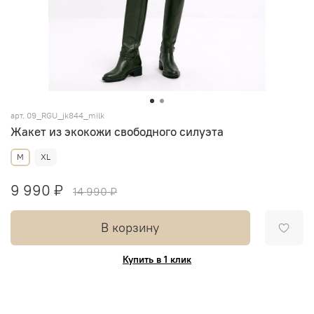
арт.
09_RGU_jk844_milk
Жакет из экокожи свободного силуэта
M
XL
9 990 ₽
14 990 ₽
В корзину
Купить в 1 клик